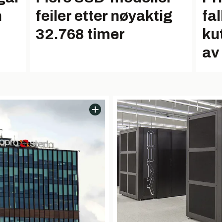
n
feiler etter nøyaktig
fal
32.768 timer
ku
av