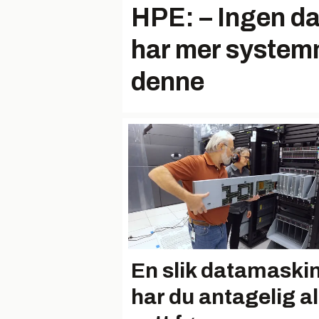
HPE: – Ingen d
har mer system
denne
En slik datamaski
har du antagelig al