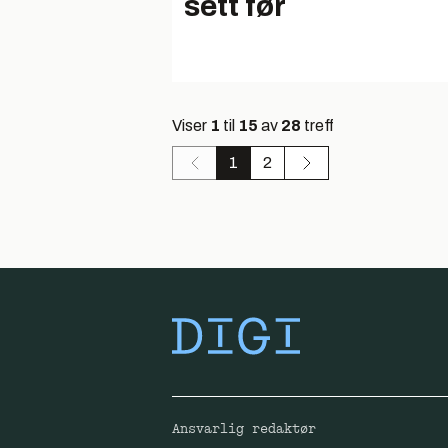
sett før
Viser
1
til
15
av
28
treff
1
2
Ansvarlig redaktør