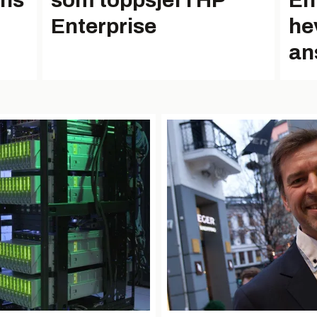
nns
som toppsjef i HP
En
Enterprise
he
an