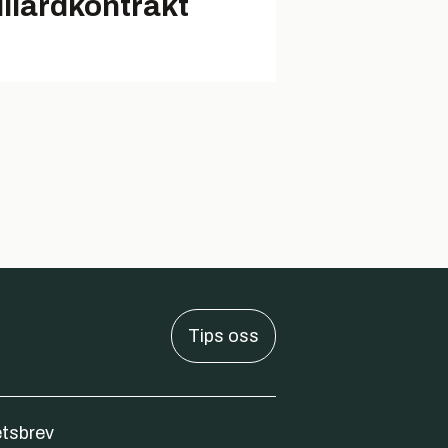
lliardkontrakt
Tips oss
tsbrev