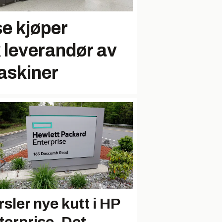
e kjøper
k leverandør av
askiner
rsler nye kutt i HP