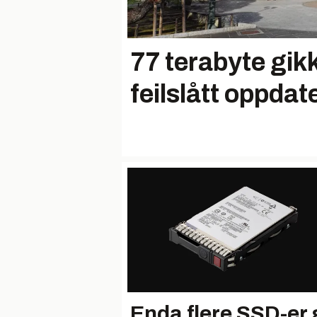
77 terabyte gikk
feilslått oppdat
Enda flere SSD-er 