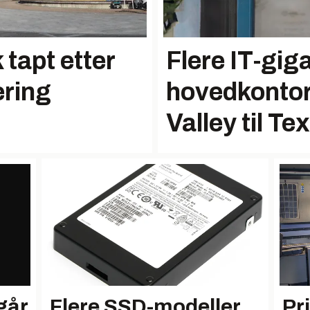
 tapt etter
Flere IT-giga
ering
hovedkontore
Valley til Te
går
Flere SSD-modeller
Pr