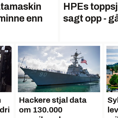
atamaskin
HPEs toppsje
minne enn
sagt opp - gå
n
Hackere stjal data
Sy
dri
om 130.000
le