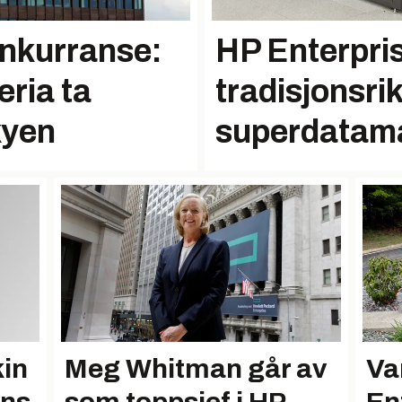
onkurranse:
HP Enterpris
eria ta
tradisjonsri
kyen
superdatam
in
Meg Whitman går av
Va