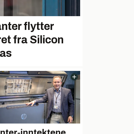
nter flytter
t fra Silicon
xas
inter-inntektene