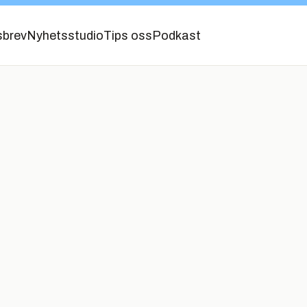
sbrev
Nyhetsstudio
Tips oss
Podkast