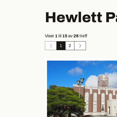
Hewlett P
Viser
1
til
15
av
28
treff
1
2