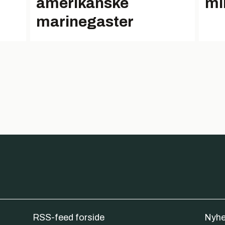
amerikanske
mi
marinegaster
RSS-feed forside
Nyhe