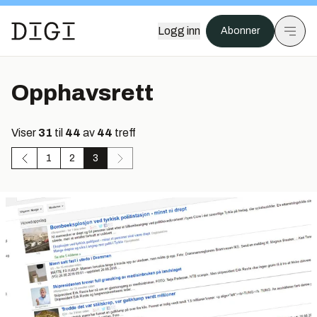
Logg inn
Abonner
Opphavsrett
Viser
31
til
44
av
44
treff
1
2
3