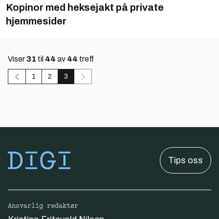
Kopinor med heksejakt på private
hjemmesider
Viser
31
til
44
av
44
treff
1
2
3
Tips oss
Ansvarlig redaktør