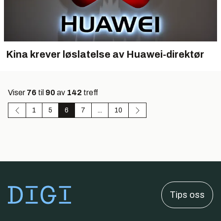
Kina krever løslatelse av Huawei-direktør
Viser
76
til
90
av
142
treff
1
5
6
7
...
10
Tips oss