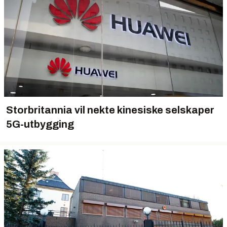
Storbritannia vil nekte kinesiske selskaper
5G-utbygging