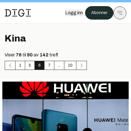
Logg inn
Abonner
Kina
Viser
76
til
90
av
142
treff
1
5
6
7
...
10