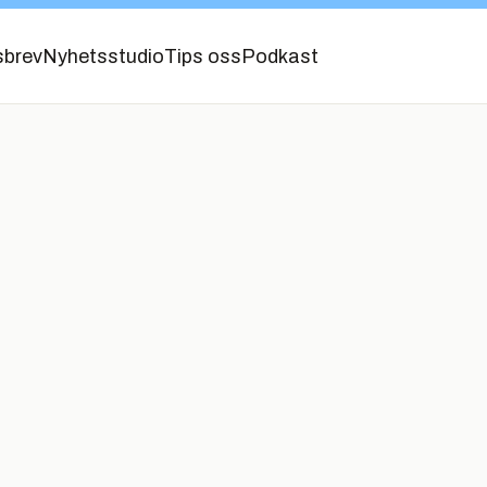
sbrev
Nyhetsstudio
Tips oss
Podkast