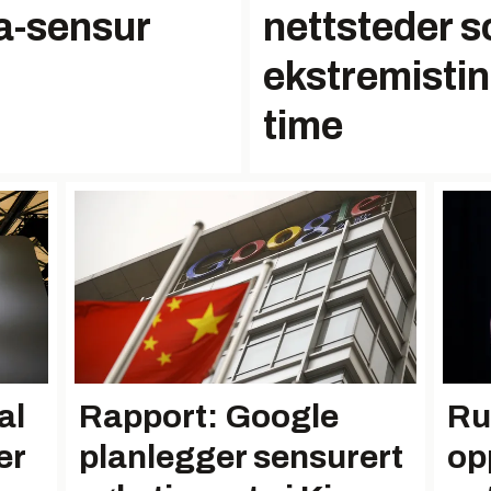
a-sensur
nettsteder s
ekstremistin
time
al
Rapport: Google
Ru
er
planlegger sensurert
op