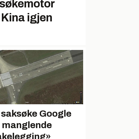
 søkemotor
i Kina igjen
l saksøke Google
r manglende
åkelegging»