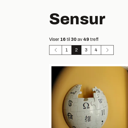
Sensur
Viser
16
til
30
av
49
treff
1
2
3
4