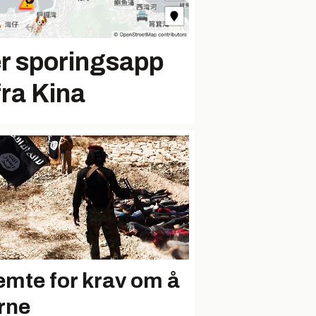
er sporingsapp
 fra Kina
emte for krav om å
erne