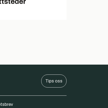
ttsteder
Tips oss
tsbrev