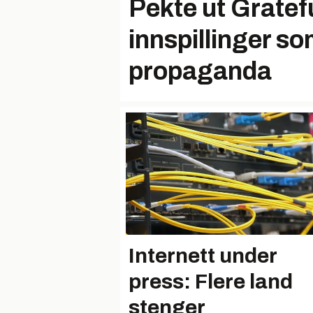
Pekte ut Gratef
innspillinger so
propaganda
Internett under
press: Flere land
stenger