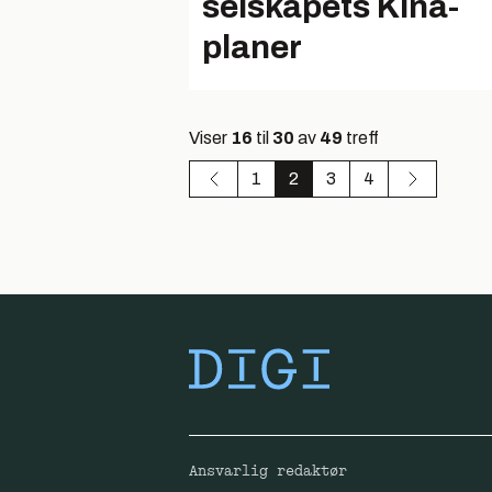
selskapets Kina-
planer
Viser
16
til
30
av
49
treff
1
2
3
4
Ansvarlig redaktør