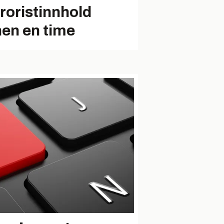
rroristinnhold
nen en time