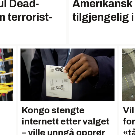
ul Dead-
Amerikansk
m terrorist­
tilgjengelig 
Kongo stengte
Vi
internett etter valget
fo
– ville unngå opprør
«t