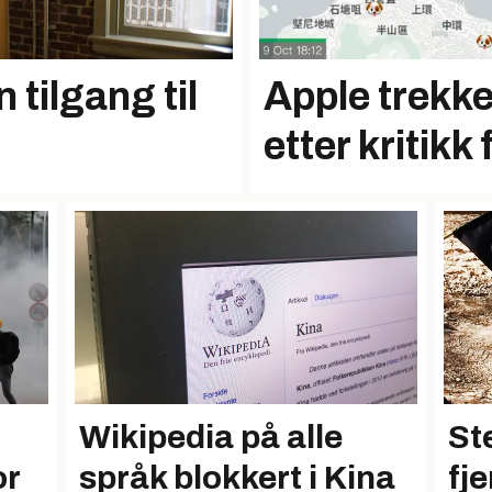
 tilgang til
Apple trekk
etter kritikk
Wikipedia på alle
St
or
språk blokkert i Kina
fj