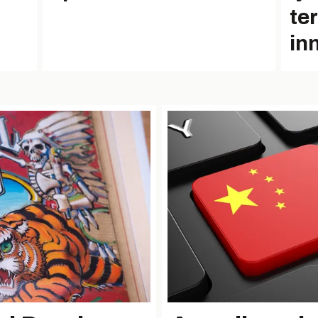
t
te
in