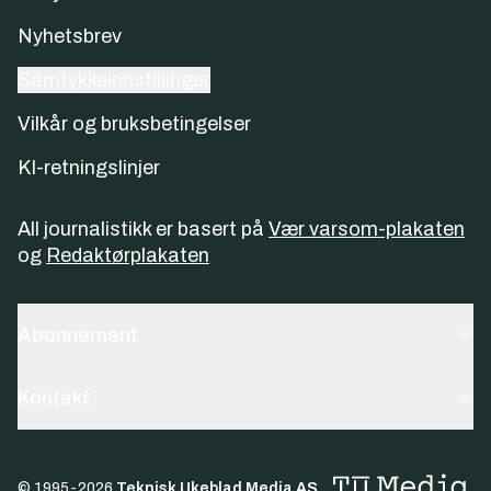
Nyhetsbrev
Samtykkeinnstillinger
Vilkår og bruksbetingelser
KI-retningslinjer
All journalistikk er basert på
Vær varsom-plakaten
og
Redaktørplakaten
Abonnement
Kontakt
© 1995-
2026
Teknisk Ukeblad Media AS