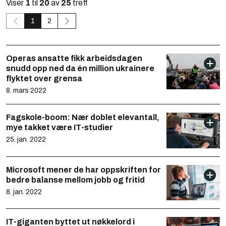
Viser
1
til
20
av
25
treff
1
2
Operas ansatte fikk arbeidsdagen
snudd opp ned da én million ukrainere
flyktet over grensa
8. mars 2022
Fagskole-boom: Nær doblet elevantall,
mye takket være IT-studier
25. jan. 2022
Microsoft mener de har oppskriften for
bedre balanse mellom jobb og fritid
8. jan. 2022
IT-giganten byttet ut nøkkelord i