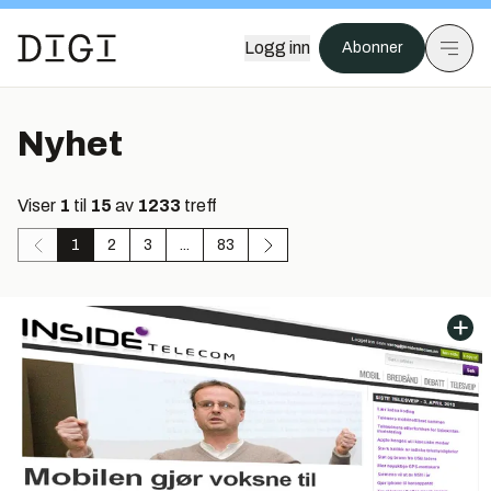
Logg inn
Abonner
Nyhet
Viser
1
til
15
av
1233
treff
1
2
3
...
83