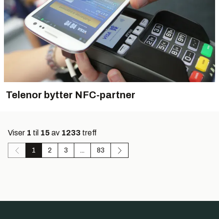
Telenor bytter NFC-partner
Viser
1
til
15
av
1233
treff
1
2
3
...
83