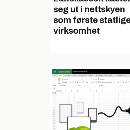
seg ut i nettskyen
som første statlig
virksomhet