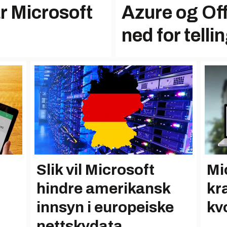
år Microsoft
Azure og Off
ned for telli
Slik vil Microsoft
Mi
hindre amerikansk
kr
innsyn i europeiske
kv
nettskydata