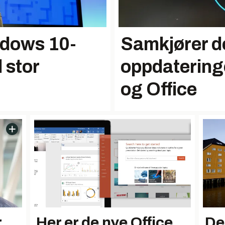
ndows 10-
Samkjører d
 stor
oppdatering
og Office
r
Her er de nye Office
De