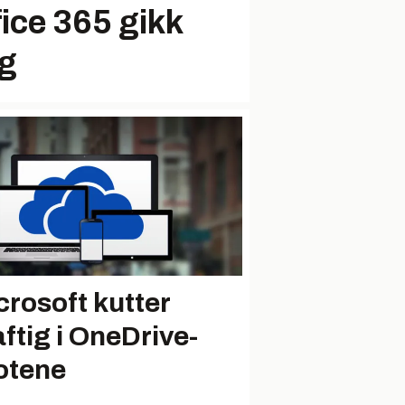
ice 365 gikk
ng
crosoft kutter
aftig i OneDrive-
otene