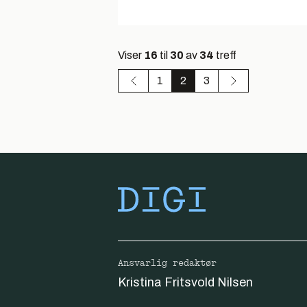
Viser
16
til
30
av
34
treff
1
2
3
Ansvarlig redaktør
Kristina Fritsvold Nilsen