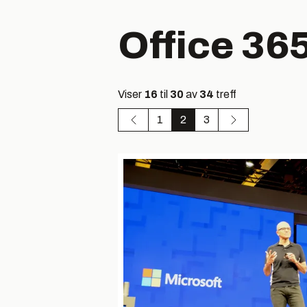
Office 36
Viser
16
til
30
av
34
treff
1
2
3