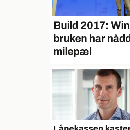
Build 2017: Wi
bruken har nådd
milepæl
Lånekassen kaste