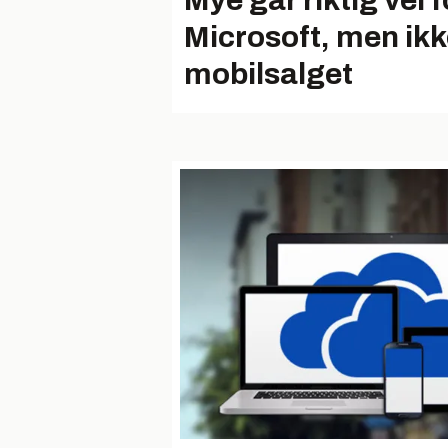
Mye går riktig vei f
Microsoft, men ik
mobilsalget