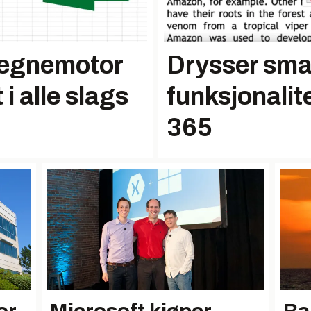
regnemotor
Drysser sma
i alle slags
funksjonalit
365