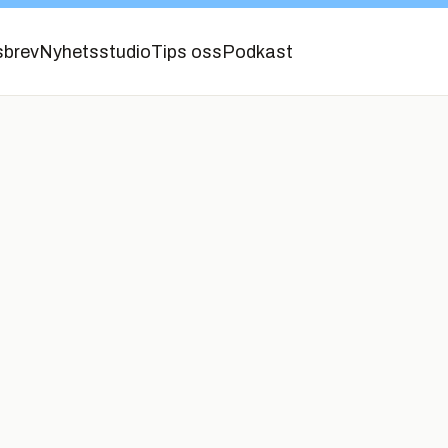
sbrev
Nyhetsstudio
Tips oss
Podkast