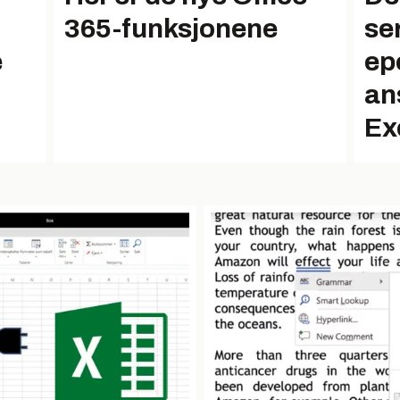
365-funksjonene
se
e
epo
an
Ex