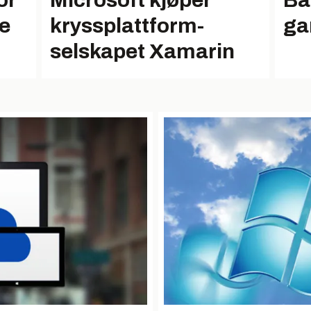
or
Microsoft kjøper
Ba
ke
kryssplattform-
ga
selskapet Xamarin