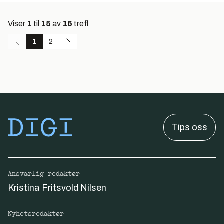
Viser
1
til
15
av
16
treff
1
2
Tips oss
Ansvarlig redaktør
Kristina Fritsvold Nilsen
Nyhetsredaktør