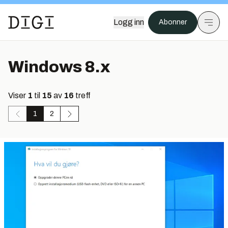
Logg inn
Abonner
Windows 8.x
Viser
1
til
15
av
16
treff
1
2