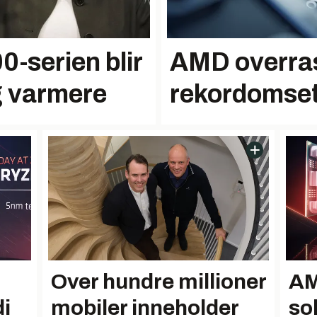
-serien blir
AMD overra
g varmere
rekordomse
Over hundre millioner
AM
di
mobiler inneholder
so