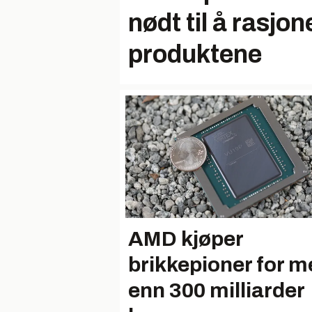
nødt til å rasjon
produktene
AMD kjøper
brikkepioner for m
enn 300 milliarder