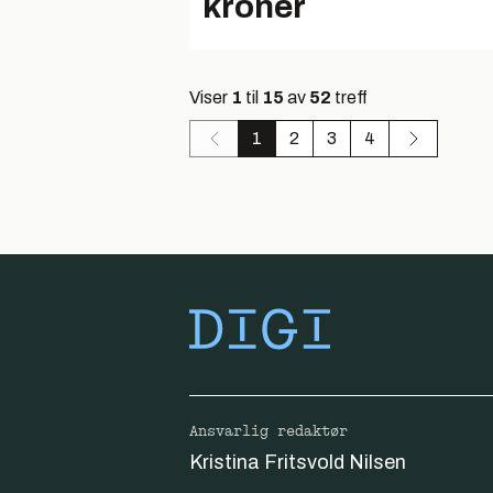
kroner
Viser
1
til
15
av
52
treff
1
2
3
4
Ansvarlig redaktør
Kristina Fritsvold Nilsen