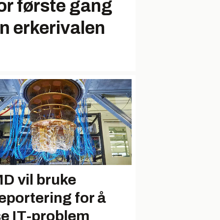
or første gang
n erkerivalen
D vil bruke
leportering for å
se IT-problem