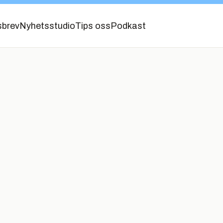
sbrev
Nyhetsstudio
Tips oss
Podkast