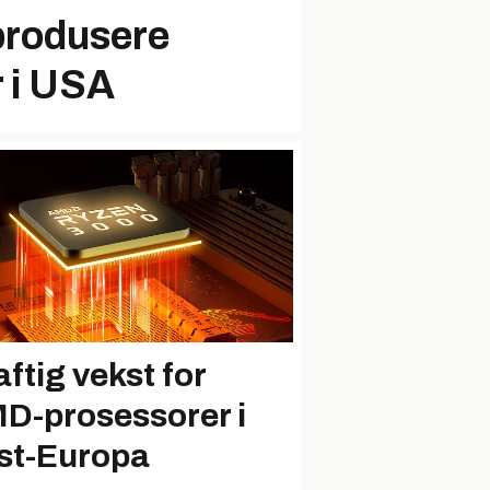
 produsere
r i USA
aftig vekst for
D-prosessorer i
st-Europa