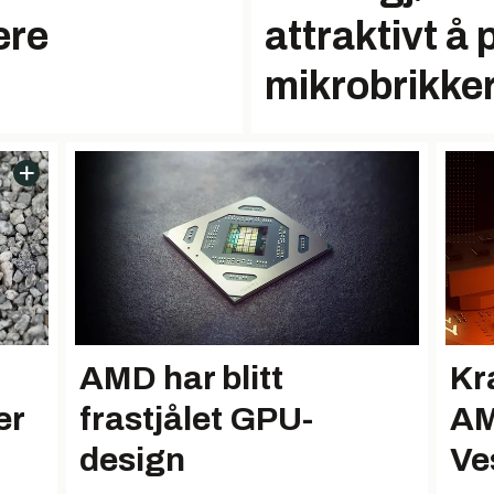
ere
attraktivt å
mikrobrikke
AMD har blitt
Kr
er
frastjålet GPU-
AM
design
Ve