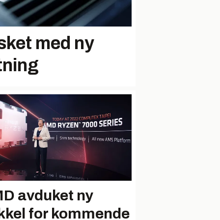
sket med ny
tning
D avduket ny
kkel for kommende