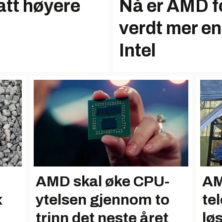
att høyere
Nå er AMD f
verdt mer en
Intel
AMD skal øke CPU-
AM
x
ytelsen gjennom to
te
trinn det neste året
lø