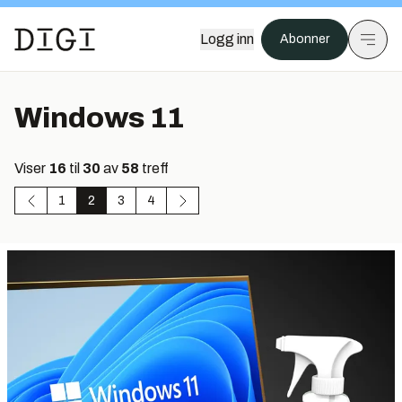
Logg inn
Abonner
Windows 11
Viser
16
til
30
av
58
treff
1
2
3
4