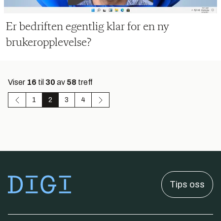
Er bedriften egentlig klar for en ny
brukeropplevelse?
Viser
16
til
30
av
58
treff
1
2
3
4
Tips oss