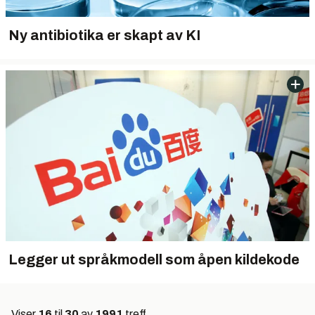
Ny antibiotika er skapt av KI
Legger ut språkmodell som åpen kildekode
Viser
16
til
30
av
1991
treff