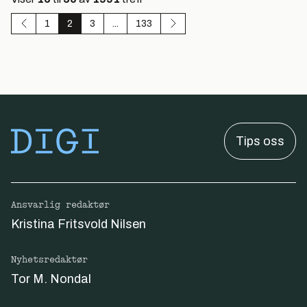
1
2
3
...
133
Tips oss
Ansvarlig redaktør
Kristina Fritsvold Nilsen
Nyhetsredaktør
Tor M. Nondal