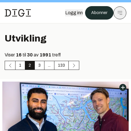
Logg inn
Abonner
Utvikling
Viser
16
til
30
av
1991
treff
1
2
3
...
133