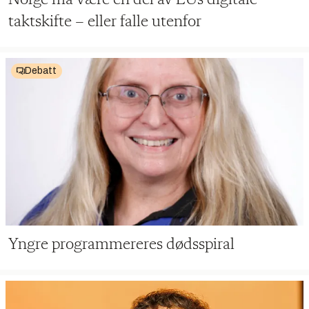
Norge må være en del av EUs digitale
taktskifte – eller falle utenfor
Debatt
Yngre programmereres dødsspiral